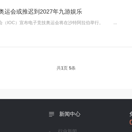
奥运会或推迟到2027年九游娱乐
回顾一下，去年夏天国际奥委会（IOC）宣布电子竞技奥运会将在沙特阿拉伯举行。 ...
共
1
页
5
条
新闻中心
行业新闻