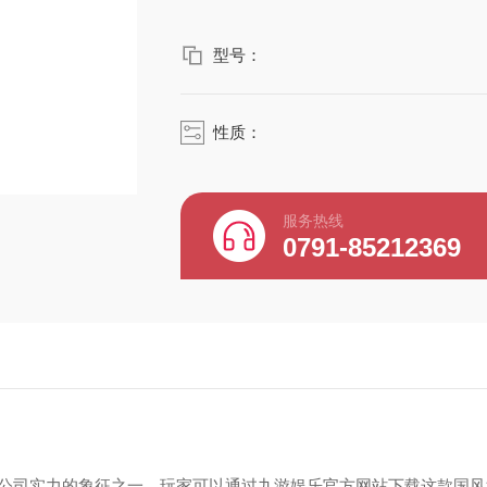
型号：
性质：
服务热线
0791-85212369
公司实力的象征之一。玩家可以通过九游娱乐官方网站下载这款国风