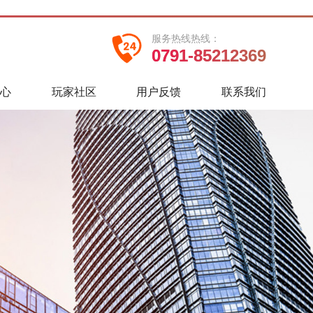
服务热线热线：
0791-85212369
中心
玩家社区
用户反馈
联系我们