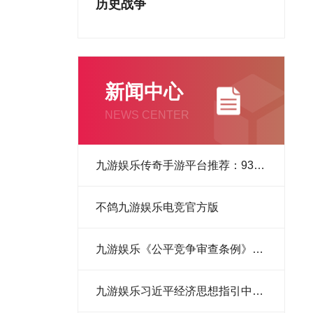
历史战争
新闻中心
NEWS CENTER
九游娱乐传奇手游平台推荐：9377游戏综
不鸽九游娱乐电竞官方版
九游娱乐《公平竞争审查条例》内容解读（八
九游娱乐习近平经济思想指引中国经济高质量