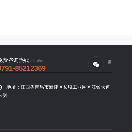
免费咨询热线
/ Hotline
0791-85212369
地址：江西省南昌市新建区长堎工业园区江铃大道
东侧