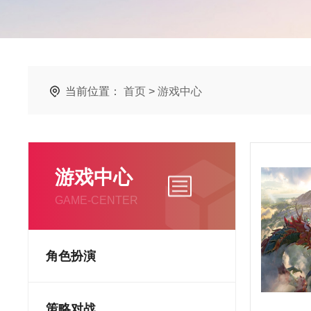
当前位置：
首页
>
游戏中心
游戏中心
GAME-CENTER
角色扮演
策略对战