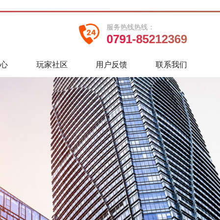
服务热线热线：
0791-85212369
中心
玩家社区
用户反馈
联系我们