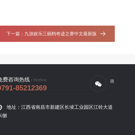
下一篇：
九游娱乐三丽鸥奇迹之赛中文最新版
免费咨询热线
/ Hotline
0791-85212369
地址：江西省南昌市新建区长堎工业园区江铃大道
东侧