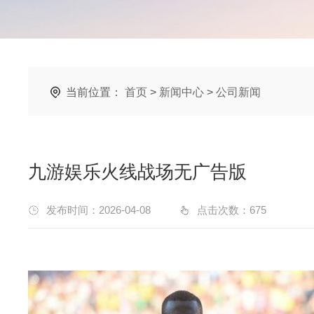
当前位置：
首页
>
新闻中心
>
公司新闻
九游娱乐火线战场无广告版
发布时间：2026-04-08
点击次数：
675