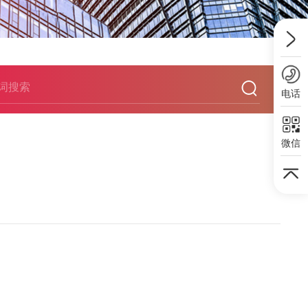
电话
微信