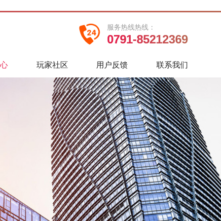
服务热线热线：
0791-85212369
中心
玩家社区
用户反馈
联系我们