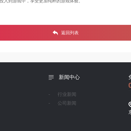
投入到游戏中，享受更加纯粹的游戏体验。
返回列表
新闻中心
行业新闻
公司新闻